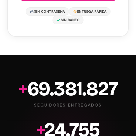
SIN CONTRASEÑA
ENTREGA RÁPIDA
SIN BANEO
+
69.992.868
SEGUIDORES ENTREGADOS
+
24.973