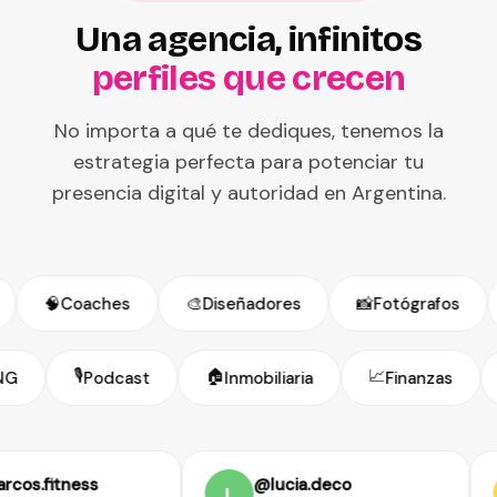
Una agencia, infinitos
perfiles que crecen
No importa a qué te dediques, tenemos la
estrategia perfecta para potenciar tu
presencia digital y autoridad en Argentina.
🧠
Coaches
🎨
Diseñadores
📸
Fotógrafos
🎙️
🏠
📈
ONG
Podcast
Inmobiliaria
Finanzas
.fitness
@lucia.deco
L
B