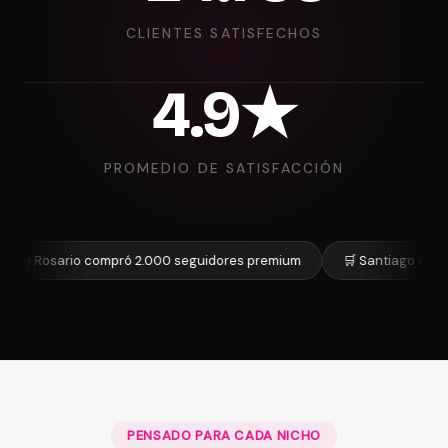
CLIENTES SATISFECHOS
4.9★
PROMEDIO DE SATISFACCIÓN
osario compró 2.000 seguidores premium
🛒 Santiago de Mendoza 
PENSADO PARA CADA NICHO