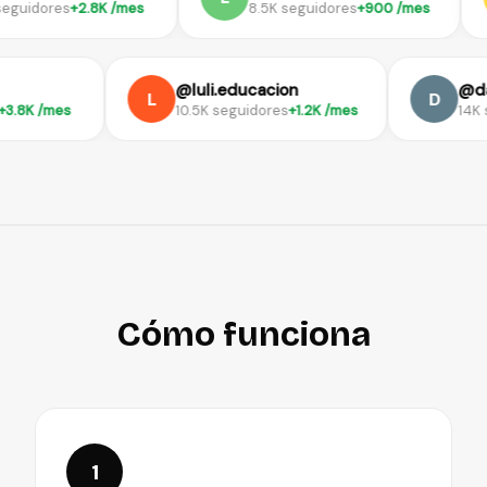
idores
+2.8K /mes
8.5K seguidores
+900 /mes
log
@luli.educacion
L
D
ores
+3.8K /mes
10.5K seguidores
+1.2K /mes
Cómo funciona
1