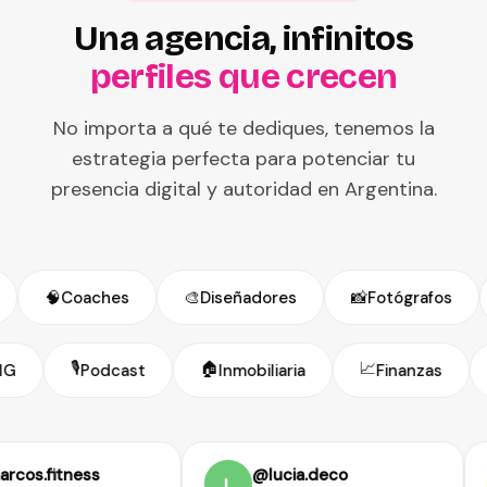
Una agencia, infinitos
perfiles que crecen
No importa a qué te dediques, tenemos la
estrategia perfecta para potenciar tu
presencia digital y autoridad en Argentina.
🧠
Coaches
🎨
Diseñadores
📸
Fotógrafos
🎙️
🏠
📈
ONG
Podcast
Inmobiliaria
Finanzas
s.fitness
@lucia.deco
L