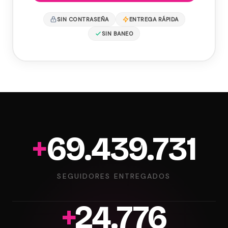
SIN CONTRASEÑA
ENTREGA RÁPIDA
SIN BANEO
+
69.995.507
SEGUIDORES ENTREGADOS
+
24.974