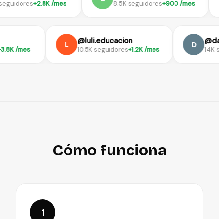
uidores
+2.8K /mes
8.5K seguidores
+900 /mes
log
@luli.educacion
L
D
ores
+3.8K /mes
10.5K seguidores
+1.2K /mes
Cómo funciona
1