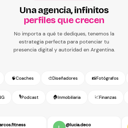
Una agencia, infinitos
perfiles que crecen
No importa a qué te dediques, tenemos la
estrategia perfecta para potenciar tu
presencia digital y autoridad en Argentina.
🧠
Coaches
🎨
Diseñadores
📸
Fotógrafos
🎙️
🏠
📈
ONG
Podcast
Inmobiliaria
Finanzas
.fitness
@lucia.deco
L
B