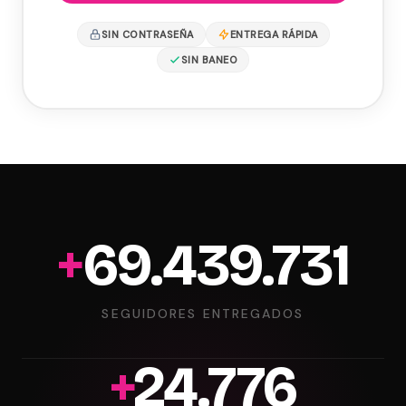
SIN CONTRASEÑA
ENTREGA RÁPIDA
SIN BANEO
+
69.995.507
SEGUIDORES ENTREGADOS
+
24.974