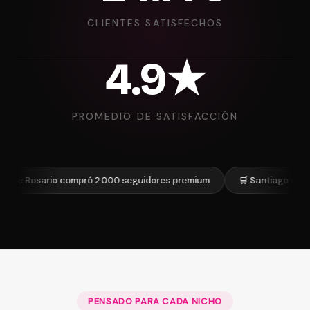
CLIENTES SATISFECHOS
4.9★
PROMEDIO DE SATISFACCIÓN
osario compró 2.000 seguidores premium
🛒 Santiago de Mendoza 
PENSADO PARA CADA NICHO