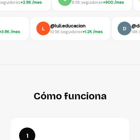
idores
+2.8K /mes
8.5K seguidores
+900 /mes
log
@luli.educacion
L
D
ores
+3.8K /mes
10.5K seguidores
+1.2K /mes
Cómo funciona
1