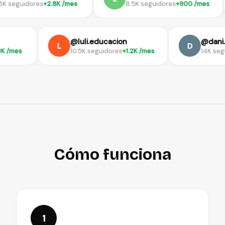
eguidores
+2.8K /mes
8.5K seguidores
+900 /mes
@luli.educacion
@d
L
D
s
+3.8K /mes
10.5K seguidores
+1.2K /mes
14K
Cómo funciona
1