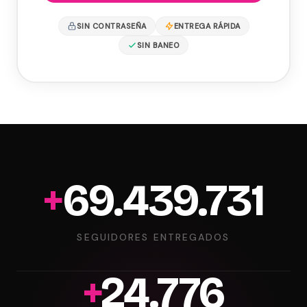
SIN CONTRASEÑA
ENTREGA RÁPIDA
SIN BANEO
+
69.995.507
SEGUIDORES ENTREGADOS
+
24.974