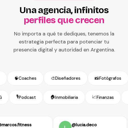
Una agencia, infinitos
perfiles que crecen
No importa a qué te dediques, tenemos la
estrategia perfecta para potenciar tu
presencia digital y autoridad en Argentina.
🧠
Coaches
🎨
Diseñadores
📸
Fotógrafos
🎙️
🏠
📈
NG
Podcast
Inmobiliaria
Finanzas
cos.fitness
@lucia.deco
L